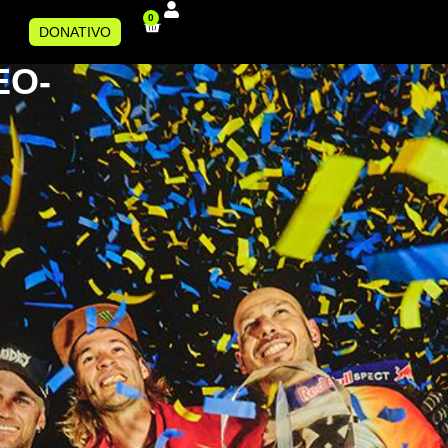
0
DONATIVO
EO-