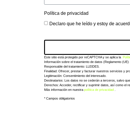
Política de privacidad
Declaro que he leído y estoy de acuer
Este sitio está protegido por reCAPTCHA y se aplica la
Polít
Información sobre el tratamiento de datos (Reglamento (UE)
Responsable del tratamiento: LLEIDES.
Finalidad: Ofrecer, prestar y facturar nuestros servicios y pr
Legitimación: Consentimiento del interesado.
Destinatarios: Los datos no se cederán a terceros, salvo que l
Derechos: Acceder, rectificar y suprimir datos, así como el re
Más información en nuestra
política de privacidad
.
* Campos obligatorios