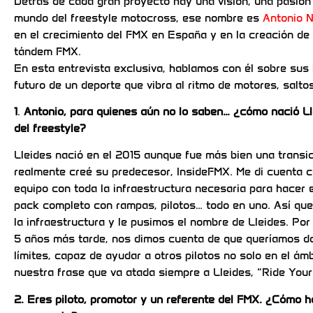
Detrás de cada gran proyecto hay una visión, una pasión
mundo del freestyle motocross, ese nombre es
Antonio N
en el crecimiento del FMX en España y en la creación de 
tándem FMX.
En esta entrevista exclusiva, hablamos con él sobre sus in
futuro de un deporte que vibra al ritmo de motores, salt
1
.
Antonio, para quienes aún no lo saben… ¿cómo nació Ll
del freestyle?
Lleides nació en el 2015 aunque fue más bien una transi
realmente creé su predecesor, InsideFMX. Me di cuenta c
equipo con toda la infraestructura necesaria para hacer
pack completo con rampas, pilotos… todo en uno. Así que
la infraestructura y le pusimos el nombre de Lleides. P
5 años más tarde, nos dimos cuenta de que queríamos da
límites, capaz de ayudar a otros pilotos no solo en el ám
nuestra frase que va atada siempre a Lleides, “Ride Your 
2. Eres piloto, promotor y un referente del FMX. ¿Cómo h