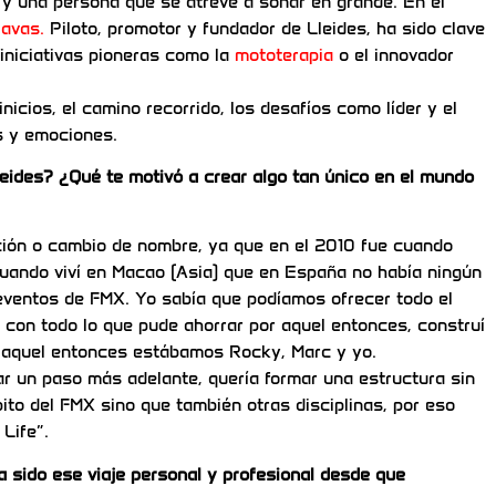
 y una persona que se atreve a soñar en grande. En el
avas.
Piloto, promotor y fundador de Lleides, ha sido clave
iniciativas pioneras como la
mototerapia
o el innovador
icios, el camino recorrido, los desafíos como líder y el
os y emociones.
eides? ¿Qué te motivó a crear algo tan único en el mundo
ción o cambio de nombre, ya que en el 2010 fue cuando
uando viví en Macao (Asia) que en España no había ningún
 eventos de FMX. Yo sabía que podíamos ofrecer todo el
 con todo lo que pude ahorrar por aquel entonces, construí
or aquel entonces estábamos Rocky, Marc y yo.
r un paso más adelante, quería formar una estructura sin
bito del FMX sino que también otras disciplinas, por eso
Life”.
a sido ese viaje personal y profesional desde que