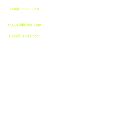
INFO GENERAL:
POLÍTICA DE
info@lleides.com
PRIVACIDAD
SHOWS Y
PROTECCIÓN DE
EVENTOS:
DATOS
⁠shows@lleides.com
TIENDA:
AVISO LEGAL
shop@lleides.com