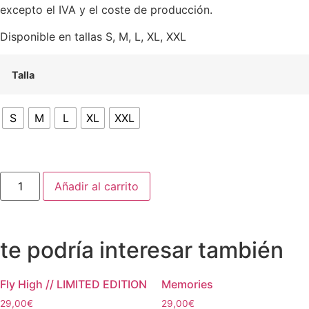
excepto el IVA y el coste de producción.
Disponible en tallas S, M, L, XL, XXL
Talla
S
M
L
XL
XXL
Añadir al carrito
te podría interesar también
Fly High // LIMITED EDITION
Memories
29,00
€
29,00
€