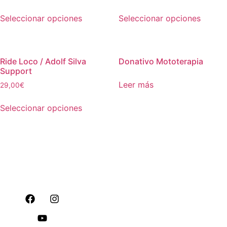
Seleccionar opciones
Seleccionar opciones
Ride Loco / Adolf Silva
Donativo Mototerapia
Support
Leer más
29,00
€
Seleccionar opciones
DEVOLUCIONES Y
REEMBOLSOS
CÓMO COMPRAR
POLÍTICA DE
ENVÍOS
POLÍTICA DE
COOKIES