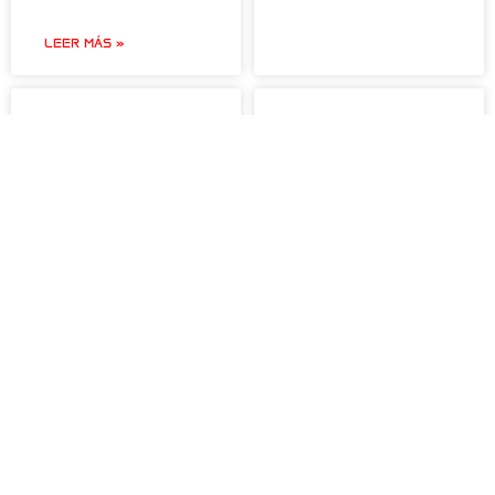
LEER MÁS »
Guillem Navas, en el
PRÓXIMA ESTACIÓN,
Solo Flow Festival
FORTUNA
de Málaga
LEER MÁS »
LEER MÁS »