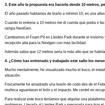
3. Este año la propuesta era hacerlo desde 10 metros, p
El año pasado hablamos de tirarlo a mínimo 10, es una altur
Cuando lo entrene a 10 metros me di cuenta que podia ir fac
rampa NextGen.
Cambiamos el Foam Pit en Lleides Park durante el invierno y
recepción alta para la Nextgen con más facilidad.
Además sabia que 12 metros seria lo más alto que se habría 
4. ¿Cómo has entrenado y trabajado este salto los mese
Mucho mentalmente, he visualizado mucho el truco, el estadi
situación.
Fisicamente he arrastrado una lesión de codo des de el Feb
muñeca aguantaran el tirón y el impacto. Me centré en recup
Para realizar este truco teníamos que alquilar una plataform
problemas. Llevarla al Lleides Park y prepararla para tirar el 