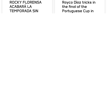
ROCKY FLORENSA
Rayco Díaz tricks in
ACABARÁ LA
the final of the
TEMPORADA SIN
Portuguese Cup in
PASAR POR
Lisbon
QUIRÓFANO
LEER MÁS »
LEER MÁS »
DEVOLUCIONES Y
REEMBOLSOS
CÓMO COMPRAR
POLÍTICA DE
ENVÍOS
POLÍTICA DE
COOKIES
INFO GENERAL:
POLÍTICA DE
info@lleides.com
PRIVACIDAD