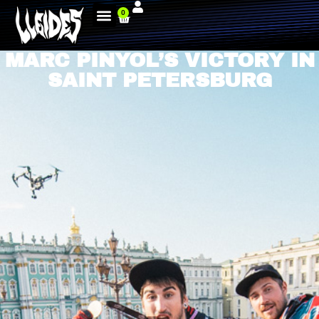
0
MARC PINYOL’S VICTORY IN
SAINT PETERSBURG