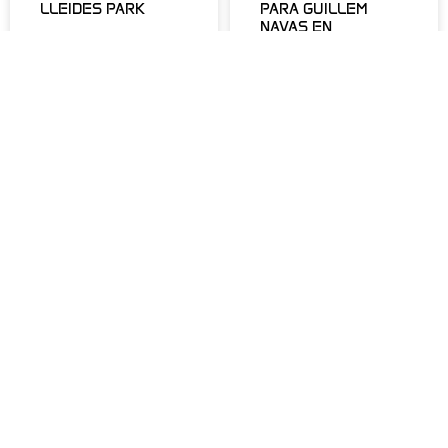
LLEIDES PARK
PARA GUILLEM
NAVAS EN
BELLPUIG
LEER MÁS »
LEER MÁS »
DEVOLUCIONES Y
REEMBOLSOS
CÓMO COMPRAR
POLÍTICA DE
ENVÍOS
POLÍTICA DE
COOKIES
INFO GENERAL:
POLÍTICA DE
info@lleides.com
PRIVACIDAD
SHOWS Y
PROTECCIÓN DE
EVENTOS: