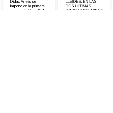
Dídac Arfelis se
LLEIDES, EN LAS
impone en la primera
DOS ÚLTIMAS
prueba del Moto Club
RONDAS DEL NIGHT
Segre
OF FREESTYLE
LEER MÁS »
LEER MÁS »
DEVOLUCIONES Y
REEMBOLSOS
CÓMO COMPRAR
POLÍTICA DE
ENVÍOS
POLÍTICA DE
COOKIES
INFO GENERAL:
POLÍTICA DE
info@lleides.com
PRIVACIDAD
SHOWS Y