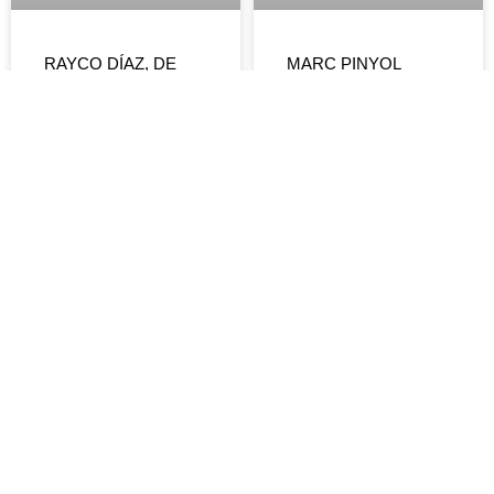
RAYCO DÍAZ, DE
MARC PINYOL
GIRA POR
THREE SURGERYS
GUATEMALA
IN A DAY
LEER MÁS »
LEER MÁS »
DEVOLUCIONES Y
REEMBOLSOS
CÓMO COMPRAR
POLÍTICA DE
ENVÍOS
POLÍTICA DE
COOKIES
INFO GENERAL:
POLÍTICA DE